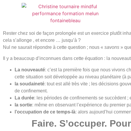
Rester chez soi de façon prolongée est un exercice plutôt inh
cela s’allonge , et encore … jusqu’à ?
Nul ne saurait répondre à cette question ; nous «
savons
» qu
Il y a beaucoup d’inconnues dans cette équation : la nouveauté 
La nouveauté
: c’est la première fois que nous vivons 
cette situation soit développée au niveau planétaire (à pa
la soudaineté
: tout est allé très vite ; les décisions 
de confinement.
La durée
: les périodes de confinements se succèdent ; 
la sortie
: même en observant l’expérience du premier pay
l’occupation de ce temps-là
: alors aujourd’hui commen
Faire. S’occuper. Pou