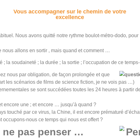
Vous accompagner sur le chemin de votre
excellence
abituel. Nous avons quitté notre rythme boulot-métro-dodo, pour 
e nous allons en sortir , mais quand et comment …
; la soudaineté ; la durée ; la sortie ; l’occupation de ce temp
chez nous par obligation, de façon prolongée et que
rt les scénarios de films de science fiction, je ne vois pas …)
gouvernementales se sont succédées toutes les 24 heures à partir 
et encore une ; et encore … jusqu’à quand ?
s touché par ce virus, la Chine, il est encore prématuré d’écha
t occupons-nous ce temps qui nous est offert ?
r ne pas penser …