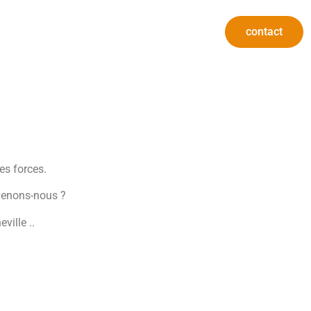
contact
es forces.
rvenons-nous ?
ville ..