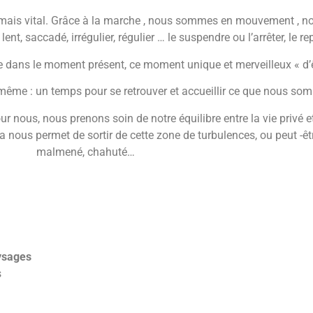
mais vital. Grâce à la marche , nous sommes en mouvement , no
, lent, saccadé, irrégulier, régulier … le suspendre ou l’arrêter, le 
dans le moment présent, ce moment unique et merveilleux « d’ê
même : un temps pour se retrouver et accueillir ce que nous so
ur nous, nous prenons soin de notre équilibre entre la vie privé e
ela nous permet de sortir de cette zone de turbulences, ou peut -
malmené, chahuté…
ysages
s